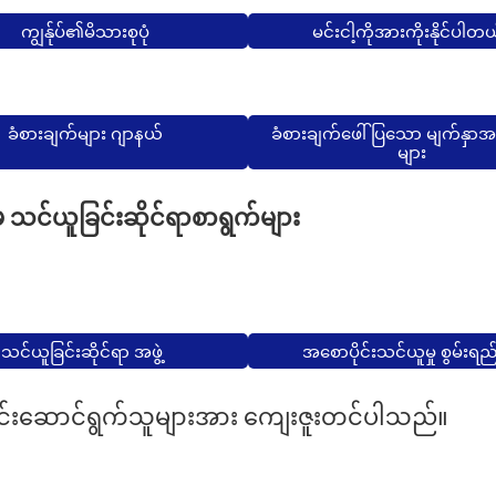
ကျွန်ုပ်၏မိသားစုပုံ
မင်းငါ့ကိုအားကိုးနိုင်ပါတ
ခံစားချက်များ ဂျာနယ်
ခံစားချက်ဖေါ်ပြသော မျက်နှ
များ
သင်ယူခြင်းဆိုင်ရာစာရွက်များ
သင်ယူခြင်းဆိုင်ရာ အဖွဲ့
အစောပိုင်းသင်ယူမှု စွမ်းရည
ပေါင်းဆောင်ရွက်သူများအား ကျေးဇူးတင်ပါသည်။