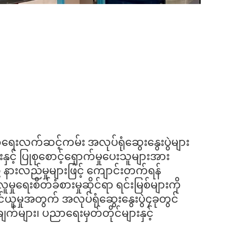
ေးလက်ဆင့်ကမ်း အလုပ်ရုံဆွေးနွေးပွဲများ
င့် ပြုစုစောင့်ရှောက်မှုပေးသူများအား
းလည်မှုများဖြင့် ကျောင်းတက်ရန်
လူမှုရေးစိတ်ခံစားမှုဆိုင်ရာ ရင်းမြစ်များကို
ှုအတွက် အလုပ်ရုံဆွေးနွေးပွဲ၄ခုတွင်
ုချက်များ၊ ပညာရေးမှတ်တိုင်များနှင့်