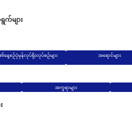
ရွက်များ
်၏နေ့စဉ်ပုံမှန်လုပ်ရိုးလုပ်စဉ်များ
အရောင်များ
အက္ခရာများ
း