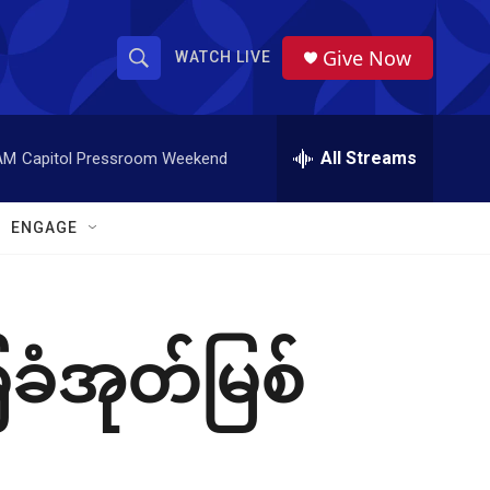
Give Now
WATCH LIVE
S
S
e
h
a
r
All Streams
AM
Capitol Pressroom Weekend
o
c
h
w
Q
ENGAGE
u
S
e
r
e
y
a
ခံအုတ်မြစ်
r
c
h