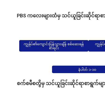
PBS ကလေးများထံမှ သင်ယူခြင်းဆိုင်ရာစာ
ကျွန်ုပ်၏ကျောင်းပြန်သွားချိန် စစ်ဆေးရန်
ကျွန်ုပ
စာရင်း
နံပါတ် ၁-၁၀
စက်စမီစတွိမှ သင်ယူခြင်းဆိုင်ရာစာရွက်မျာ