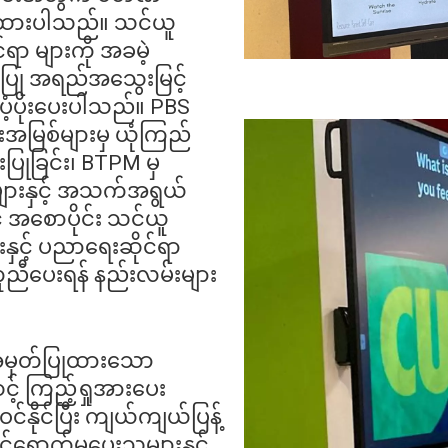
တီးထားပါသည်။ သင်ယူ
ာ များကို အခမဲ့
ု အရည်အသွေးမြင့်
ပံ့ပိုးပေးပါသည်။ PBS
်းအမြစ်များမှ ယုံကြည်
ြုခြင်း၊ BTPM မှ
များနှင့် အသက်အရွယ်
 အစောပိုင်း သင်ယူ
ှင့် ပညာရေးဆိုင်ရာ
ညီပေးရန် နည်းလမ်းများ
သိအမှတ်ပြုထားသော
့် ကြည့်ရှုအားပေး
်နိုင်ပြီး ကျယ်ကျယ်ပြန့်
့်ရှောက်မှုပေးသူများနှင့်