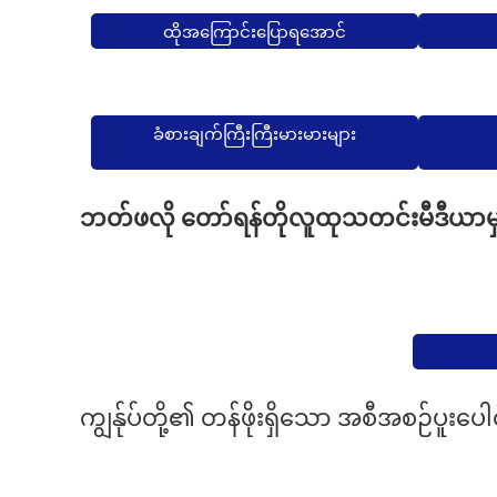
ထိုအကြောင်းပြောရအောင်
ခံစားချက်ကြီးကြီးမားမားများ
ဘတ်ဖလို တော်ရန်တိုလူထုသတင်းမီဒီယာမှ 
ကျွန်ုပ်တို့၏ တန်ဖိုးရှိသော အစီအစဉ်ပူး