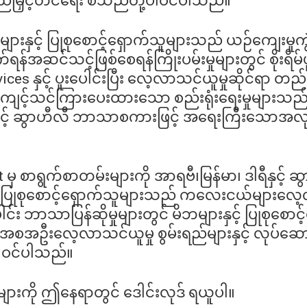
ရည်မြှင့်တင်ရေး စသည်တို့ပါဝင်ပါသည်။
မိဘများနှင့် ပြုစုစောင့်ရှောက်သူများသည် ယဉ်ကျေး
းတက်ရန်အဆင်သင့်ဖြစ်စေရန်ကြိုးပမ်းမှုများတွင် စိုးရ
es နှင့် ပူးပေါင်းပြီး လေ့လာသင်ယူမှုဆိုင်ရာ တ
ကျင့်သင်ကြားပေးထားသော စည်းရုံးရေးမှုများသည်
နှင့် ဆွာဟီလီ ဘာသာစကားဖြင့် အရေးကြီးသောအလုပ်ရ
မှ စာရွက်စာတမ်းများကို အာရဗီ၊မြန်မာ၊ ဒါရီနှင့် 
ှင့် ပြုစုစောင့်ရှောက်သူများသည် ကလေးငယ်များလ
ါင်း ဘာသာပြန်ဆိုမှုများတွင် မိဘများနှင့် ပြုစုစ
 “အစအဦးလေ့လာသင်ယူမှု စွမ်းရည်များနှင့် လုပ်
းပါဝင်ပါသည်။
ျားကို ဤနေရာတွင် ဒေါင်းလုဒ် ရယူပါ။