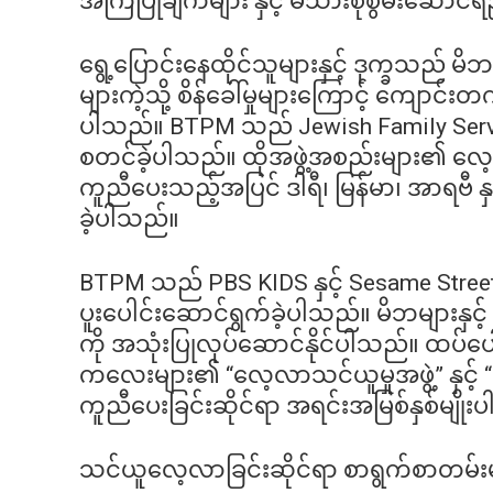
အကြံပြုချက်များ နှင့် မိသားစုစွမ်းဆောင်
ရွေ့ပြောင်းနေထိုင်သူများနှင့် ဒုက္ခသည် 
များကဲ့သို့ စိန်ခေါ်မှုများကြောင့် ကျောင်
ပါသည်။ BTPM သည် Jewish Family Servic
စတင်ခဲ့ပါသည်။ ထိုအဖွဲ့အစည်းများ၏ လေ့
ကူညီပေးသည့်အပြင် ဒါရီ၊ မြန်မာ၊ အာရဗီ 
ခဲ့ပါသည်။
BTPM သည် PBS KIDS နှင့် Sesame Street 
ပူးပေါင်းဆောင်ရွက်ခဲ့ပါသည်။ မိဘများန
ကို အသုံးပြုလုပ်ဆောင်နိုင်ပါသည်။ ထပ်ပေ
ကလေးများ၏ “လေ့လာသင်ယူမှုအဖွဲ့” နှင့်
ကူညီပေးခြင်းဆိုင်ရာ အရင်းအမြစ်နှစ်မျို
သင်ယူလေ့လာခြင်းဆိုင်ရာ စာရွက်စာတမ်းမ