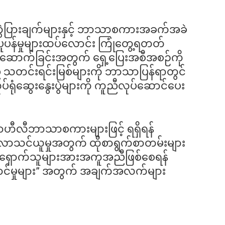
မှုကွဲပြားချက်များနှင့် ဘာသာစကားအခက်အခဲ
ိမ်ပူပန်မှုများထပ်လောင်း ကြုံတွေ့ရတတ်
ည်ဆောက်ခြင်းအတွက် ရှေ့ပြေးအစီအစဉ်ကို
 သတင်းရင်းမြစ်များကို ဘာသာပြန်ရာတွင်
ုံဆွေးနွေးပွဲများကို ကူညီလုပ်ဆောင်ပေး
ဆွာဟီလီဘာသာစကားများဖြင့် ရရှိရန်
ေ့လာသင်ယူမှုအတွက် ထိုစာရွက်စာတမ်းများ
ောင့်ရှောက်သူများအားအကူအညီဖြစ်စေရန်
ဆောင်မှုများ” အတွက် အချက်အလက်များ