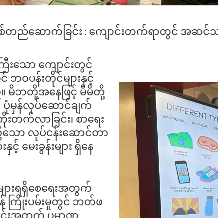
်တည်ဆောက်ခြင်း : ‌ကျောင်းတက်ရာတွင် အဆင်သင့်
ြီးသော ကျောင်းတွင်
ဘဝပန်းတိုင်များနှင့်
 မိဘတို့အနေဖြင့် မိမိတို့
ပုံမှန်လုပ်ဆောင်ချက်
ို တိုးတက်လာခြင်း၊ စာရေး
့သို့သော လုပ်ငန်းဆောင်တာ
ှင့် မေးခွန်းများ ရှိနေ
များရရှိစေရေးအတွက်
ကြိုးပမ်းမှုတွင် ဘတ်ဖ
ျောင်းအတွက် ပမာဏ