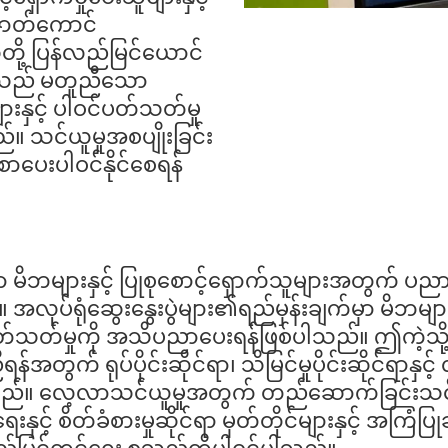
ဇာတ်ကောင်
ို့ ပြန်လည်မြင်ယောင်
းသည် မတူညီသော
ျားနှင့် ပါဝင်ပတ်သတ်မှု
 သင်ယူမှုအစပျိုးခြင်း
ပေးပါဝင်နိုင်စေရန်
များနှင့် ပြုစုစောင့်ရှောက်သူများအတွက် ပညာရ
လုပ်ရုံဆွေးနွေးပွဲများ၏ရည်မှန်းချက်မှာ မိဘများနှ
မှုကို အသိပညာပေးရန်ဖြစ်ပါသည်။ ဤကဲ့သို့ နာ
်အတွက် ရုပ်ပိုင်းဆိုင်ရာ၊ သိမြင်မှုပိုင်းဆိုင်ရာနှင့် 
ည်။ လေ့လာသင်ယူမှုအတွက် တည်ဆောက်ခြင်းသင်ယူမ
နှင့် စိတ်ခံစားမှုဆိုင်ရာ မှတ်တိုင်များနှင့် အကြံပြ