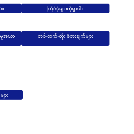
ယ်။
တြိဂံပုံများကိုရှာပါ။
ာအမူအယာ
တစ်-တက်-တိုး ခံစားချက်များ
်များ