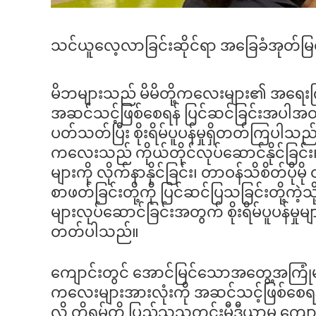
သင်ယူလေ့လာခြင်းဆိုင်ရာ အခြေခံအုတ်မြစ
မိဘများသည် မိမိတို့ကလေးများ၏ အရေးက
အဆင်သင့်ဖြစ်စေရန် ပြင်ဆင်ခြင်းအပါအဝင် 
ပတ်သတ်ပြီး စိုးရိမ်ပူပန်မှုရှိတတ်ကြပါသည်။
ကလေးသည် ကိုယ်တိုင်လုပ်ဆောင်နိုင်ခြင်း၊ 
များကို လိုက်နာနိုင်ခြင်း၊ တာဝန်သိစိတ်ပိုမ
စာဖတ်ခြင်းတို့ကို ပြင်ဆင်ပြသခြင်းတို့ကဲ
များလုပ်ဆောင်ခြင်းအတွက် စိုးရိမ်ပူပန်မှုများန
တတ်ပါသည်။
ကျောင်းတွင် အောင်မြင်သောအတွေ့အကြုံ
ကလေးများအားလုံးကို အဆင်သင့်ဖြစ်စေရန် 
လို တိုရမ်တို ပြည်သူ့သတင်းမီဒီယာမှ က