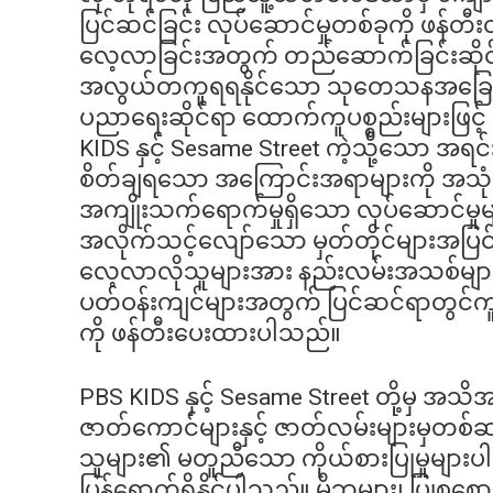
ပြင်ဆင်ခြင်း လုပ်ဆောင်မှုတစ်ခုကို ဖန်
လေ့လာခြင်းအတွက် တည်ဆောက်ခြင်းဆိုင်ရ
အလွယ်တကူရရနိုင်သော သုတေသနအခြေပြ
ပညာရေးဆိုင်ရာ ထောက်ကူပစ္စည်းများဖြင့် 
KIDS နှင့် Sesame Street ကဲ့သို့သော အရင
စိတ်ချရသော အကြောင်းအရာများကို အသုံးပ
အကျိုးသက်ရောက်မှုရှိသော လုပ်ဆောင်မှု
အလိုက်သင့်လျော်သော မှတ်တိုင်များအပြင်
လေ့လာလိုသူများအား နည်းလမ်းအသစ်များန
ပတ်ဝန်းကျင်များအတွက် ပြင်ဆင်ရာတွင်ကူ
ကို ဖန်တီးပေးထားပါသည်။
PBS KIDS နှင့် Sesame Street တို့မှ အ
ဇာတ်ကောင်များနှင့် ဇာတ်လမ်းများမှတစ်ဆင
သူများ၏ မတူညီသော ကိုယ်စားပြုမှုများပါဝင
ပြန့်ရောက်ရှိနိုင်ပါသည်။ မိဘများ၊ ပြုစုစောင