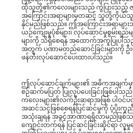
ထိုသူတို့၏ကလေးများသည် ကွဲပြားသည့် 
အကြောင်းအရာများမှတဆင့် သူတို့ကိုယ်သူတ
နိုင်မည်ဖြစ်သည်။ ဤအကြောင်းအရာမျာ
ယဉ်ကျေးမှုပုံစံများ၊ လုပ်ဆောင်မှုစွမ်းရည်မ
များကို သိရှိစေရန် အထောက်အကူပြုပါသည်။
အတွက် ပဏာမတည်ဆောင်ခြင်းများကို ဦးစာ
ဖန်တီးလုပ်ဆောင်ပေးထားပါသည်။
ဤလုပ်ဆောင်ချက်များ၏ အဓိကအချက်မှာ မိဘ
စဉ်ဆက်မပြတ် ပြုလုပ်ပေးခြင်းဖြစ်ပါသည်။ အ
ကလေးများ၏လက်ဦးဆရာအဖြစ် ပါဝင်ပတ်သတ်
အဆင်သင့်ဖြစ်စေရန်ပြင်ဆင်မှုကို ပံ့ပိုးကူညီရန
အသုံးချရန် အခွင့်အာဏာရရှိလာမည်ဖြစ်သ
ကျောင်းတက်ရန် ပြင်ဆင်ခြင်းဆိုင်ရာ လူမှုရေး