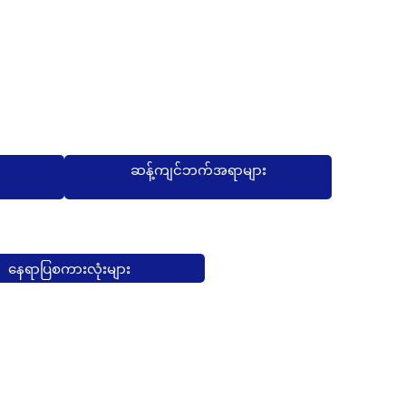
ဆန့်ကျင်ဘက်အရာများ
နေရာပြစကားလုံးများ