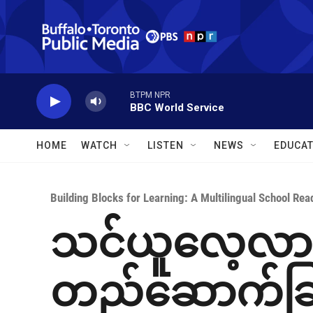
Skip to main content
BTPM NPR
BBC World Service
HOME
WATCH
LISTEN
NEWS
EDUCAT
Building Blocks for Learning: A Multilingual School Read
သင်ယူလေ့လာခြ
တည်ဆောက်ခြ